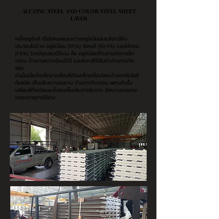
ALUZINC STEEL AND COLOR STEEL SHEET
LAYER
เหล็กอลูซิงค์ เป็นโลหะผสมระหว่างอลูมิเนียมและสังกะสีซึ่ง
ประกอบไปด้วย อลูมิเนียม (55%) สังกะสี (43.4%) และซิลิกอน
(1.6%) โดยมีคุณสมบัติเด่น คือ อลูมิเนียมที่ทนทานต่อการสึก
กร่อน ต้านทานความร้อนได้ดี และสังกะสีที่เป็นตัวต้านการเกิด
สนิม
ดังนั้นเมื่อนำเหล็กมาเคลือบสีเป็นเหล็กเคลือบโลหะด้วยเทคโนโลยี
ทันสมัย เพื่อเพิ่มความทนทาน ต้านการกัดกร่อน ผสานกับชั้น
เคลือบสีที่สดใสและชั้นรองพื้นเพิ่มการยึดเกาะ ให้ความสวยงาม
ตลอดอายุการใช้งาน