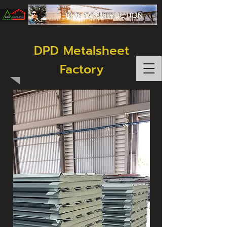
DPD Metalsheet
Factory