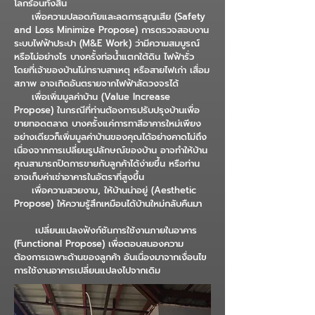
โลกร้อนทั้งสิ้น
เพื่อความปลอดภัยและลดการสูญเสีย (Safety
and Loss Minimize Propose) การตรวจสอบงาน
ระบบไฟฟ้าประปา (M&E Work) ว่ามีความสมบูรณ์
หรือไม่อย่างไร บางครั้งท่อน้ำแตกใต้ดิน ไฟฟ้ารั่ว
โดยที่เจ้าของบ้านไม่ทราบสาเหตุ หรือสายไฟเก่า เสื่อม
สภาพ อาจเกิดอันตรายจากไฟฟ้าลัดวงจรได้
เพื่อเพิ่มมูลค่าบ้าน (Value Increase
Propose) ในกรณีที่ท่านต้องการปรับปรุงบ้านเพื่อ
ขายทอดตลาด บางครั้งแค่การทาสีอาคารใหม่เพียง
อย่างเดียวก็เพิ่มมูลค่าบ้านของคุณได้อย่างคาดไม่ถึง
เนื่องจากการเปลี่ยนรูปลักษณ์ของบ้าน อาจทำให้บ้าน
คุณสามารถปิดการขายกับลูกค้าได้ง่ายขึ้น หรือท่าน
อาจเก็บค่าเช่าอาคารในอัตราที่สูงขึ้น
เพื่อความสวยงาม, ให้บ้านน่าอยู่ (Aesthetic
Propose) ให้ความรู้สึกเหมือนได้บ้านใหม่กลับคืนมา
เปลี่ยนแปลงฟังก์ชันการใช้งานภายในอาคาร
(Functional Propose) เพื่อตอบสนองความ
ต้องการเฉพาะด้านของลูกค้า อันเนื่องมาจากเงื่อนไข
การใช้งานอาคารเปลี่ยนแปลงไปจากเดิม