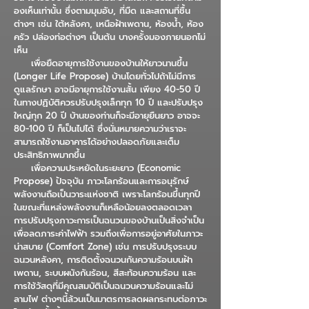
องเห็นเท่านั้น ซึ่งตามมุมอับ, ที่มืด และสถานที่ชื้น
ต่างๆ เช่น ใต้หลังคา, เหนือฝ้าเพดาน, ห้องน้ำ, ห้อง
ครัว ปล่องท่อต่างๆ เป็นต้น บางครั้งมองภายนอกไม่
เห็น
เพื่อยืดอายุการใช้งานของบ้านให้ยาวนานขึ้น
(Longer Life Propose) บ้านโดยทั่วไปถ้าไม่มีการ
ดูแลรักษา อาจมีอายุการใช้งานสั้น เพียง 40-50 ปี
ในทางปฏิบัติควรปรับปรุงเล็กทุก 10 ปี และปรับปรุง
ใหญ่ทุก 20 ปี บ้านของท่านก็จะมีอายุยืนยาว อาจจะ
80-100 ปี ก็เป็นไปได้ ซึ่งนั่นหมายความว่าเราจะ
สามารถใช้งานอาคารได้อย่างปลอดภัยและเต็ม
ประสิทธิภาพมากขึ้น
เพื่อความประหยัดในระยะยาว (Economic
Propose) ปัจจุบัน ภาวะโลกร้อนและการอนุรักษ์
พลังงานถือเป็นวาระแห่งชาติ เพราะโลกร้อนขึ้นทุกปี
ในขณะที่แหล่งพลังงานก็เหลือน้อยลงตลอดเวลา
การปรับปรุงภาวะการเป็นฉนวนของบ้านเป็นสิ่งจำเป็น
เพื่อลดภาระค่าไฟฟ้า รวมถึงเพื่อการอยู่อาศัยในภาวะ
น่าสบาย (Comfort Zone) เช่น การปรับปรุงระบบ
ฉนวนหลังคา, การติดตั้งฉนวนกันความร้อนบนฝ้า
เพดาน, ระบบผนังกันร้อน, สีสะท้อนความร้อน และ
การใช้วัสดุที่มีคุณสมบัติเป็นฉนวนความร้อนและไม่
ลามไฟ ต่างๆนี้ล้วนเป็นมาตรการลดผลกระทบต่อภาวะ