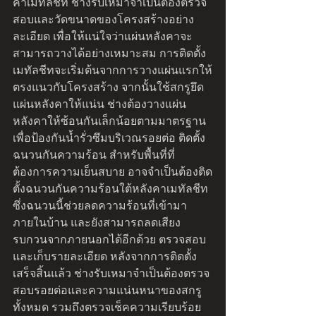
คาเมทัลชีท ช่างรับเหมาจำเป็นต้องตรวจ
สอบและวัดขนาดของโครงสร้างอย่าง
ละเอียด เพื่อให้แน่ใจว่าแผ่นหลังคาจะ
สามารถวางได้อย่างเหมาะสม การติดตั้ง
เมทัลชีทจะเริ่มต้นจากการวางแผ่นแรกให้
ตรงแนวกับโครงสร้าง จากนั้นใช้สกรูยึด
แผ่นหลังคาให้แน่น ช่างต้องวางแผ่น
หลังคาให้ซ้อนกันเล็กน้อยตามมาตรฐาน 
เพื่อป้องกันน้ำรั่วซึมบริเวณรอยต่อ ติดตั้ง
ฉนวนกันความร้อน สำหรับพื้นที่ที่
ต้องการความเย็นสบาย อาจจำเป็นต้องติด
ตั้งฉนวนกันความร้อนใต้หลังคาเมทัลชีท 
ซึ่งฉนวนนี้ช่วยลดความร้อนที่เข้ามา
ภายในบ้าน และยังสามารถลดเสียง
รบกวนจากภายนอกได้อีกด้วย ตรวจสอบ
และเก็บรายละเอียด หลังจากการติดตั้ง
เสร็จสิ้นแล้ว ช่างรับเหมาจำเป็นต้องตรวจ
สอบรอยต่อและความแน่นหนาของสกรู
ทั้งหมด รวมถึงตรวจเช็คความเรียบร้อย