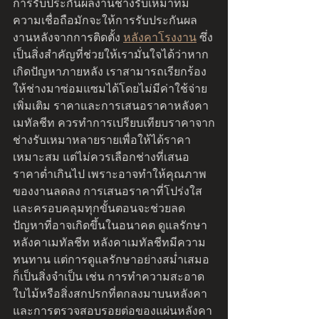
การรับประกันผลงานช่างรับเหมาที่มี
ความเชื่อถือมักจะให้การรับประกันผล
งานหลังจากการติดตั้ง 
หลังคาโรงงาน
 ซึ่ง
เป็นสิ่งสำคัญที่ช่วยให้เรามั่นใจได้ว่าหาก
เกิดปัญหาภายหลัง เราสามารถเรียกร้อง
ให้ช่างมาซ่อมแซมได้โดยไม่มีค่าใช้จ่าย
เพิ่มเติม ราคาและการเสนอราคาหลังคา
เมทัลชีท ควรทำการเปรียบเทียบราคาจาก
ช่างรับเหมาหลายรายเพื่อให้ได้ราคา
เหมาะสม แต่ไม่ควรเลือกช่างที่เสนอ
ราคาต่ำเกินไป เพราะอาจทำให้คุณภาพ
ของงานลดลง การเสนอราคาที่โปร่งใส
และครอบคลุมทุกขั้นตอนจะช่วยลด
ปัญหาที่อาจเกิดขึ้นในอนาคต ดูแลรักษา
หลังคาเมทัลชีท หลังคาเมทัลชีทมีความ
ทนทาน แต่การดูแลรักษาอย่างสม่ำเสมอ
ก็เป็นสิ่งจำเป็น เช่น การทำความสะอาด
ใบไม้หรือสิ่งสกปรกที่ตกลงมาบนหลังคา 
และการตรวจสอบรอยต่อของแผ่นหลังคา