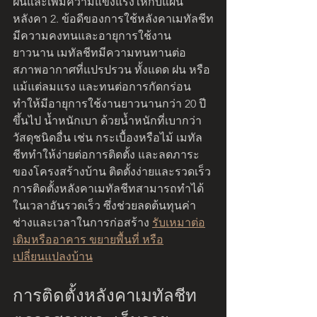
ฝนและเพิ่มความแข็งแรงให้กับแผ่น
หลังคา 2. ข้อดีของการใช้หลังคาเมทัลชีท
มีความคงทนและอายุการใช้งาน
ยาวนาน เมทัลชีทมีความทนทานต่อ
สภาพอากาศที่แปรปรวน ทั้งแดด ฝน หรือ
แม้แต่ลมแรง และทนต่อการกัดกร่อน 
ทำให้มีอายุการใช้งานยาวนานกว่า 20 ปี 
ขึ้นไป น้ำหนักเบา ด้วยน้ำหนักที่เบากว่า
วัสดุชนิดอื่น เช่น กระเบื้องหรือไม้ เมทัล
ชีททำให้ง่ายต่อการติดตั้ง และลดภาระ
ของโครงสร้างบ้าน ติดตั้งง่ายและรวดเร็ว 
การติดตั้งหลังคาเมทัลชีทสามารถทำได้
ในเวลาอันรวดเร็ว ซึ่งช่วยลดต้นทุนค่า
ช่างและเวลาในการก่อสร้าง 
รับเหมาต่อ
เติมหรืออาคาร ขยายพื้นที่ หรือ
เปลี่ยนแปลงบ้าน
การติดตั้งหลังคาเมทัลชีท 