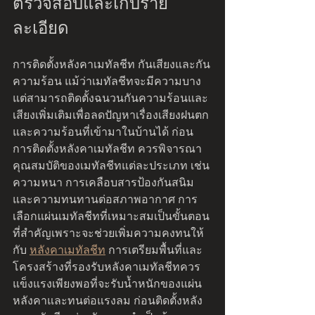
ตรวจสอบและเก็บราย
ละเอียด
การติดตั้งหลังคาเมทัลชีท กันเสียงและกัน
ความร้อน แม้ว่าเมทัลชีทจะมีความบาง 
แต่สามารถติดตั้งฉนวนกันความร้อนและ
เสียงเพิ่มเติมเพื่อลดปัญหาเรื่องเสียงฝนตก
และความร้อนที่เข้ามาในบ้านได้ ก่อน
การติดตั้งหลังคาเมทัลชีท ควรพิจารณา
คุณสมบัติของเมทัลชีทแต่ละประเภท เช่น 
ความหนา การเคลือบสารป้องกันสนิม 
และความทนทานต่อสภาพอากาศ การ
เลือกแผ่นเมทัลชีทที่เหมาะสมเป็นขั้นตอน
ที่สำคัญเพราะจะช่วยเพิ่มความคงทนให้
กับ 
หลังคาเมทัลชีท
 การเตรียมพื้นที่และ
โครงสร้างที่รองรับหลังคาเมทัลชีทควร
แข็งแรงเพียงพอที่จะรับน้ำหนักของแผ่น
หลังคาและทนต่อแรงลม ก่อนติดตั้งหลัง